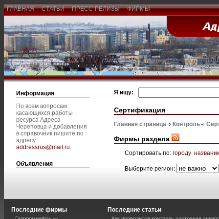
ГЛАВНАЯ
СТАТЬИ
ПРЕСС-РЕЛИЗЫ
ФИРМЫ
Я ищу:
Информация
По всем вопросам
Сертификация
касающихся работы
ресурса Адреса
Главная страница
Контроль
Сер
Череповца и добавления
в справочник пишите по
Фирмы раздела
адресу
addressrus@mail.ru
.
Сортировать по:
городу
названи
Объявления
Выберите регион:
Последние фирмы
Последние статьи
Газпромнефть —
Как проводится контроль состояния анкеро