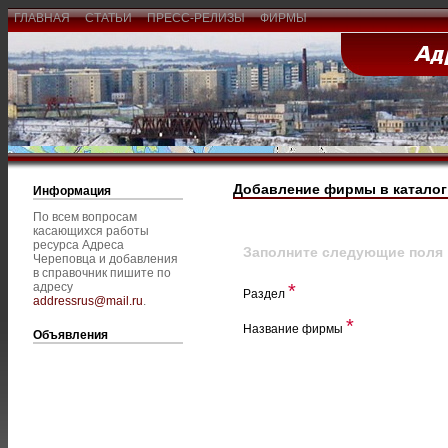
ГЛАВНАЯ
СТАТЬИ
ПРЕСС-РЕЛИЗЫ
ФИРМЫ
Добавление фирмы в каталог
Информация
По всем вопросам
касающихся работы
ресурса Адреса
Заполните следующие поля
Череповца и добавления
в справочник пишите по
адресу
*
Раздел
addressrus@mail.ru
.
*
Название фирмы
Объявления