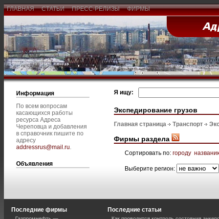
ГЛАВНАЯ
СТАТЬИ
ПРЕСС-РЕЛИЗЫ
ФИРМЫ
Я ищу:
Информация
По всем вопросам
Экспедирование грузов
касающихся работы
ресурса Адреса
Главная страница
Транспорт
Эк
Череповца и добавления
в справочник пишите по
Фирмы раздела
адресу
addressrus@mail.ru
.
Сортировать по:
городу
названи
Объявления
Выберите регион:
Последние фирмы
Последние статьи
Газпромнефть —
Как проводится контроль состояния анкеро