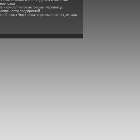
Череповца
ие и консалтинговые фирмы Череповца:
табильности предприятий
е объекты Череповца: торговые центры, склады