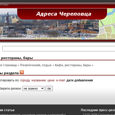
ИРМЫ
 рестораны, бары
я страница
Развлечения, отдых
Кафе, рестораны, бары
ы раздела
ртировать по:
городу
названию
цене
e-mail
дате добавления
берите регион:
ие статьи
Последние пресс-рел
одится контроль состояния анкеров и креплений в
17-01-2026 Страховые вз