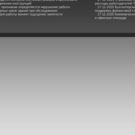
динения конструкций
расходы работодателей 
м признакам определяется нарушение работы
17-11-2025 Бухгалтерск
рных швов здания при обследовании
поддержка финансовой с
для работы меняет ощущение занятости
17-11-2025 Коммерчески
и офисные площади