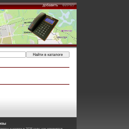
добавить
ФИРМУ
изы
носы и налоги в 2026 году: как изменятся