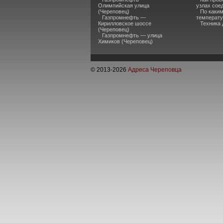
Олимпийская улица
узлах сое
(Череповец)
По каки
Газпромнефть —
температу
Кирилловское шоссе
Техника 
(Череповец)
Газпромнефть — улица
Химиков (Череповец)
© 2013-
2026
Адреса Череповца