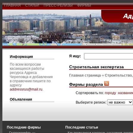
ГЛАВНАЯ
СТАТЬИ
ПРЕСС-РЕЛИЗЫ
ФИРМЫ
Я ищу:
Информация
По всем вопросам
Строительная экспертиза
касающихся работы
ресурса Адреса
Главная страница
Строительство
Череповца и добавления
в справочник пишите по
Фирмы раздела
адресу
addressrus@mail.ru
.
Сортировать по:
городу
названи
Объявления
Выберите регион:
Последние фирмы
Последние статьи
Газпромнефть —
Как проводится контроль состояния анкеро