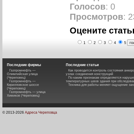
Голосов
: 0
Просмотров
: 
Оцените стать
1
2
3
4
5
Последние фирмы
Последние статьи
Газпромнефть —
Как проводится контроль состояния анкеро
Олимпийская улица
узлах соединения конструкций
(Череповец)
По каким признакам определяется наруш
Газпромнефть —
температурных швов здания при обследова
Кирилловское шоссе
Техника для работы меняет ощущение зан
(Череповец)
Газпромнефть — улица
Химиков (Череповец)
© 2013-
2026
Адреса Череповца