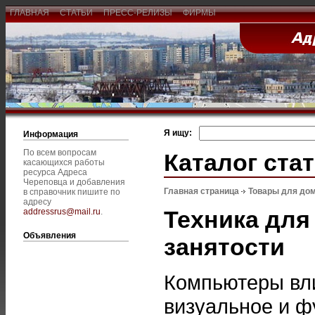
ГЛАВНАЯ
СТАТЬИ
ПРЕСС-РЕЛИЗЫ
ФИРМЫ
Я ищу:
Информация
По всем вопросам
Каталог ста
касающихся работы
ресурса Адреса
Череповца и добавления
Главная страница
Товары для дом
в справочник пишите по
адресу
Техника для
addressrus@mail.ru
.
Объявления
занятости
Компьютеры вли
визуальное и ф