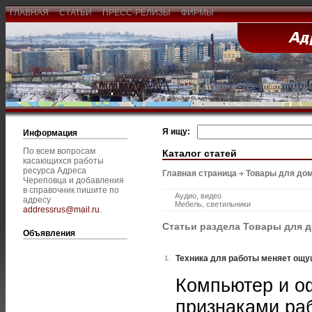
ГЛАВНАЯ
СТАТЬИ
ПРЕСС-РЕЛИЗЫ
ФИРМЫ
Я ищу:
Информация
По всем вопросам
Каталог статей
касающихся работы
ресурса Адреса
Главная страница
Товары для дом
Череповца и добавления
в справочник пишите по
Аудио, видео
адресу
Мебель, светильники
addressrus@mail.ru
.
Статьи раздела Товары для 
Объявления
Техника для работы меняет ощу
1.
Компьютер и о
признаками раб