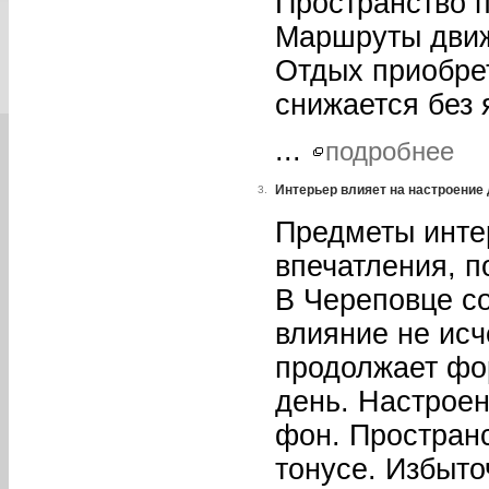
Пространство 
Маршруты движ
Отдых приобре
снижается без 
...
подробнее
Интерьер влияет на настроение
3.
Предметы интер
впечатления, п
В Череповце со
влияние не исч
продолжает фо
день. Настрое
фон. Пространс
тонусе. Избыто