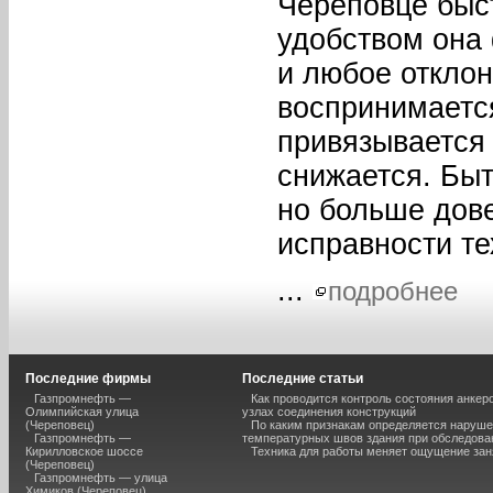
Череповце быст
удобством она
и любое отклон
воспринимаетс
привязывается 
снижается. Быт
но больше дов
исправности те
...
подробнее
Последние фирмы
Последние статьи
Газпромнефть —
Как проводится контроль состояния анкеро
Олимпийская улица
узлах соединения конструкций
(Череповец)
По каким признакам определяется наруш
Газпромнефть —
температурных швов здания при обследова
Кирилловское шоссе
Техника для работы меняет ощущение зан
(Череповец)
Газпромнефть — улица
Химиков (Череповец)