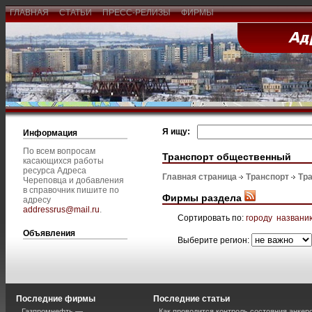
ГЛАВНАЯ
СТАТЬИ
ПРЕСС-РЕЛИЗЫ
ФИРМЫ
Я ищу:
Информация
По всем вопросам
Транспорт общественный
касающихся работы
ресурса Адреса
Главная страница
Транспорт
Тр
Череповца и добавления
в справочник пишите по
Фирмы раздела
адресу
addressrus@mail.ru
.
Сортировать по:
городу
названи
Объявления
Выберите регион:
Последние фирмы
Последние статьи
Газпромнефть —
Как проводится контроль состояния анкеро