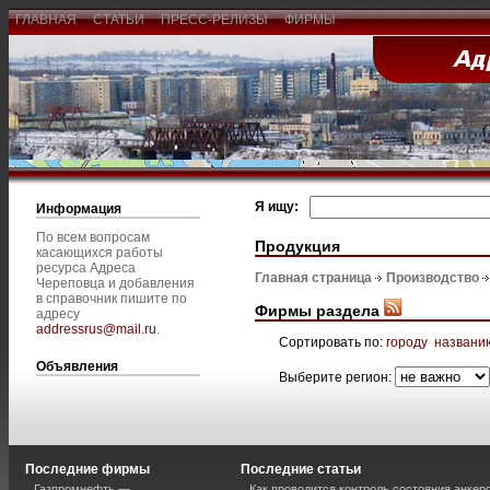
ГЛАВНАЯ
СТАТЬИ
ПРЕСС-РЕЛИЗЫ
ФИРМЫ
Я ищу:
Информация
По всем вопросам
Продукция
касающихся работы
ресурса Адреса
Главная страница
Производство
Череповца и добавления
в справочник пишите по
Фирмы раздела
адресу
addressrus@mail.ru
.
Сортировать по:
городу
названи
Объявления
Выберите регион:
Последние фирмы
Последние статьи
Газпромнефть —
Как проводится контроль состояния анкеро