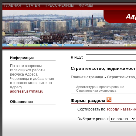
ГЛАВНАЯ
СТАТЬИ
ПРЕСС-РЕЛИЗЫ
ФИРМЫ
Я ищу:
Информация
По всем вопросам
Строительство, недвижимост
касающихся работы
ресурса Адреса
Главная страница
Строительство
Череповца и добавления
в справочник пишите по
адресу
Архитектура и проектирование
Строительная экспертиза
addressrus@mail.ru
.
Фирмы раздела
Объявления
Сортировать по:
городу
названи
Выберите регион: