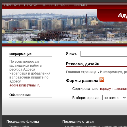
ГЛАВНАЯ
СТАТЬИ
ПРЕСС-РЕЛИЗЫ
ФИРМЫ
Я ищу:
Информация
По всем вопросам
Реклама, дизайн
касающихся работы
ресурса Адреса
Главная страница
Информация, р
Череповца и добавления
в справочник пишите по
Фирмы раздела
адресу
addressrus@mail.ru
.
Сортировать по:
городу
названи
Объявления
Выберите регион:
Последние фирмы
Последние статьи
Газпромнефть —
Как проводится контроль состояния анкеро