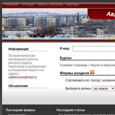
ГЛАВНАЯ
СТАТЬИ
ПРЕСС-РЕЛИЗЫ
ФИРМЫ
Я ищу:
Информация
По всем вопросам
Курсы
касающихся работы
ресурса Адреса
Главная страница
Наука и образо
Череповца и добавления
в справочник пишите по
Фирмы раздела
адресу
addressrus@mail.ru
.
Сортировать по:
городу
названи
Объявления
Выберите регион:
Последние фирмы
Последние статьи
Газпромнефть —
Как проводится контроль состояния анкеро