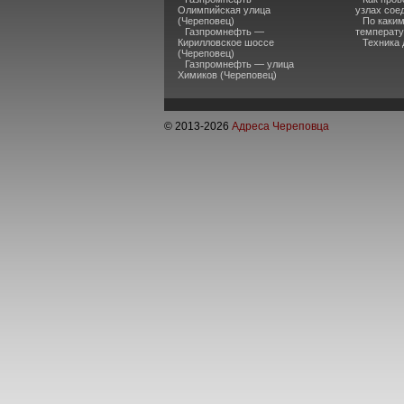
Олимпийская улица
узлах сое
(Череповец)
По каки
Газпромнефть —
температу
Кирилловское шоссе
Техника 
(Череповец)
Газпромнефть — улица
Химиков (Череповец)
© 2013-
2026
Адреса Череповца