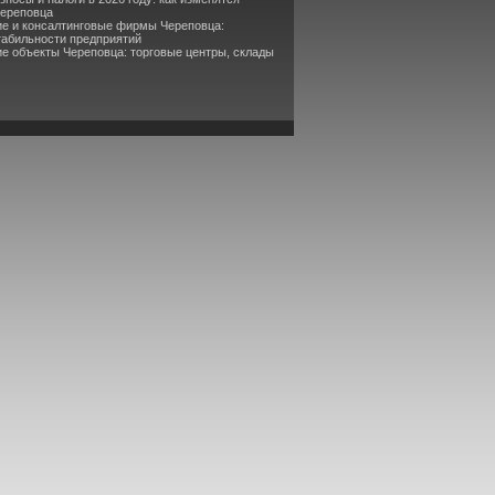
Череповца
ие и консалтинговые фирмы Череповца:
табильности предприятий
е объекты Череповца: торговые центры, склады