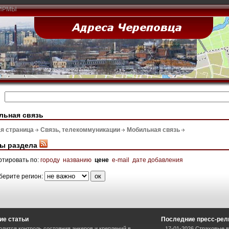
ИРМЫ
льная связь
я страница
Связь, телекоммуникации
Мобильная связь
ы раздела
ртировать по:
городу
названию
цене
e-mail
дате добавления
берите регион:
ие статьи
Последние пресс-рел
одится контроль состояния анкеров и креплений в
17-01-2026 Страховые вз