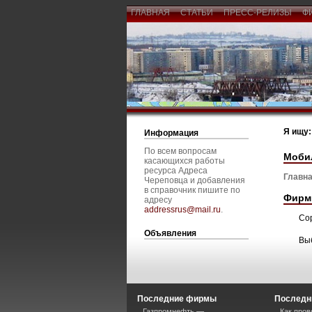
ГЛАВНАЯ
СТАТЬИ
ПРЕСС-РЕЛИЗЫ
Ф
Я ищу:
Информация
По всем вопросам
Моби
касающихся работы
ресурса Адреса
Главна
Череповца и добавления
в справочник пишите по
Фирм
адресу
addressrus@mail.ru
.
Со
Объявления
Вы
Последние фирмы
Последн
Газпромнефть —
Как пров