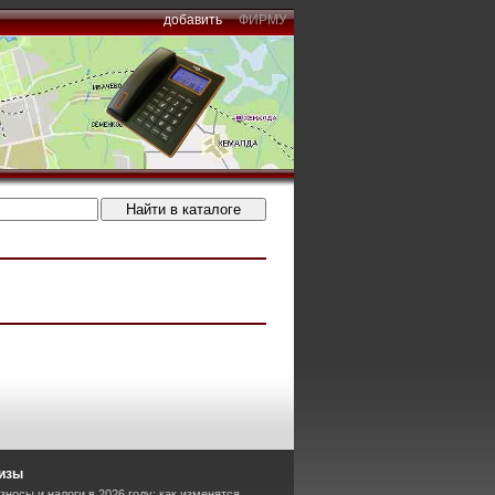
добавить
ФИРМУ
изы
носы и налоги в 2026 году: как изменятся