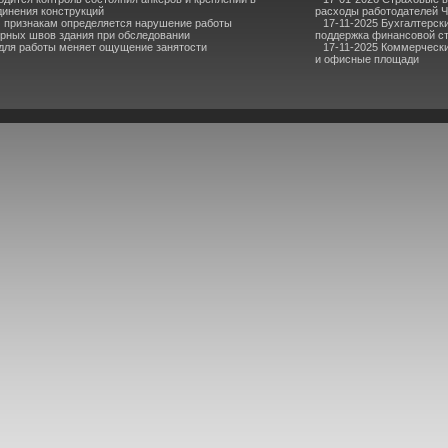
динения конструкций
расходы работодателей 
м признакам определяется нарушение работы
17-11-2025 Бухгалтерск
рных швов здания при обследовании
поддержка финансовой с
для работы меняет ощущение занятости
17-11-2025 Коммерчески
и офисные площади